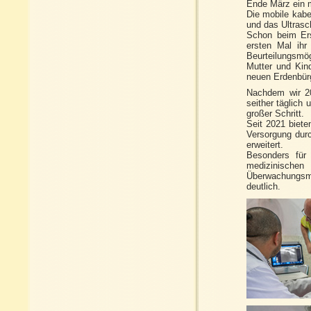
Ende März ein m
Die mobile kabe
und das Ultrasch
Schon beim Ers
ersten Mal ihr
Beurteilungsmög
Mutter und Kin
neuen Erdenbür
Nachdem wir 20
seither täglic
großer Schritt.
Seit 2021 biete
Versorgung dur
erweitert.
Besonders für
medizinischen 
Überwachungsmö
deutlich.