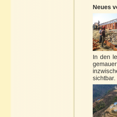
Neues v
In den l
gemauer
inzwisc
sichtbar.