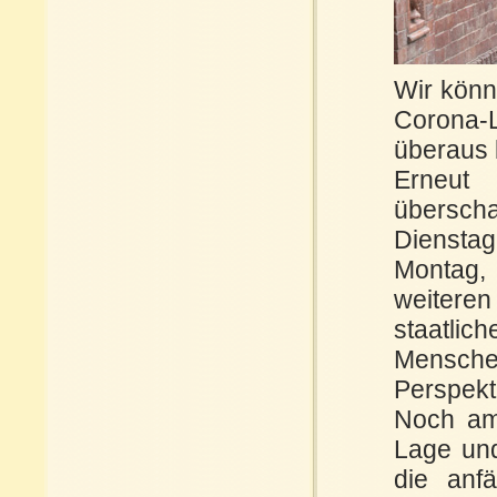
Wir könne
Corona-L
überaus 
Erneut 
übersch
Dienstag
Montag,
weiteren
staatlic
Menschen
Perspekt
Noch am
Lage und
die anfä