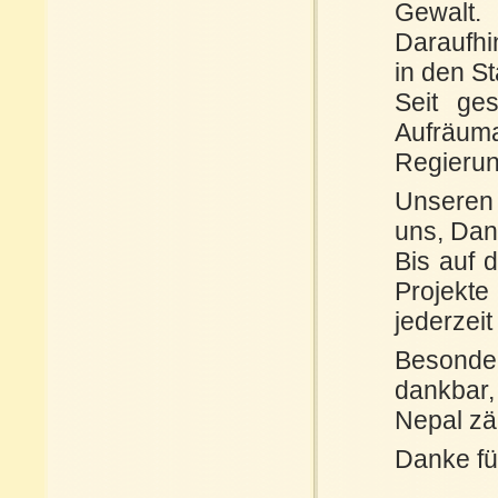
Gewalt.
Daraufhi
in den S
Seit ge
Aufräuma
Regierun
Unseren 
uns, Dani
Bis auf 
Projekt
jederzei
Besonder
dankbar,
Nepal zä
Danke f