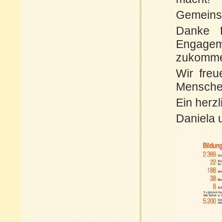
Gemeinsa
Danke f
Engageme
zukomme
Wir fre
Menschen
Ein herz
Daniela 