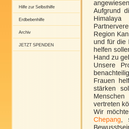
angewiesen
Hilfe zur Selbsthilfe
Aufgrund d
Himalaya
Erdbebenhilfe
Partnerver
Archiv
Region Kan
und für die
JETZT SPENDEN
helfen soll
Hand zu ge
Unsere Pro
benachteili
Frauen hel
stärken so
Menschen e
vertreten k
Wir möchte
Chepang
, 
Bewusstsein