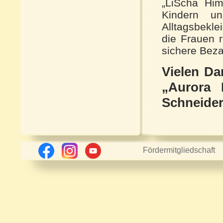
„LiScha Him
Kindern un
Alltagsbekl
die Frauen r
sichere Beza
Vielen Da
„Aurora
Schneider
Fördermitgliedschaft