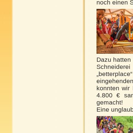
noch einen Sc
Dazu hatten 
Schneidere
„betterplace
eingehende
konnten wir
4.800 € sa
gemacht!
Eine unglaubl