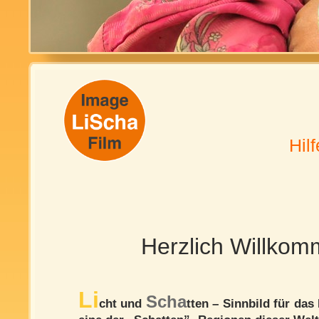
Hil
Herzlich Willkom
Li
Scha
cht und
tten – Sinnbild für da