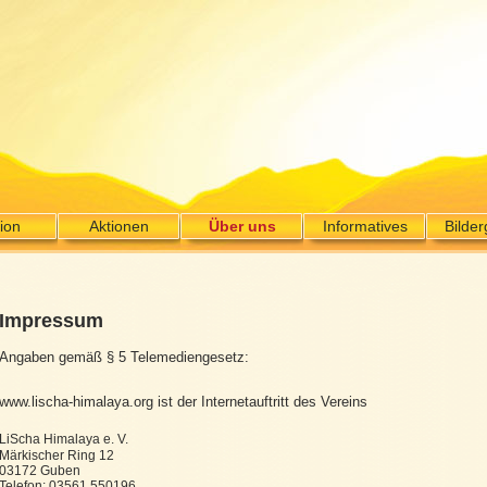
ion
Aktionen
Über uns
Informatives
Bilder
Impressum
Angaben gemäß § 5 Telemediengesetz:
www.lischa-himalaya.org ist der Internetauftritt des Vereins
LiScha Himalaya e. V.
Märkischer Ring 12
03172 Guben
Telefon: 03561 550196