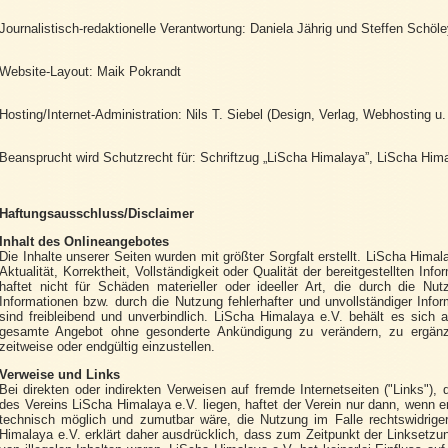
Journalistisch-redaktionelle Verantwortung: Daniela Jährig und Steffen Schöl
Website-Layout: Maik Pokrandt
Hosting/Internet-Administration: Nils T. Siebel (Design, Verlag, Webhosting u
Beansprucht wird Schutzrecht für: Schriftzug „LiScha Himalaya”, LiScha Hima
Haftungsausschluss/Disclaimer
Inhalt des Onlineangebotes
Die Inhalte unserer Seiten wurden mit größter Sorgfalt erstellt. LiScha Hima
Aktualität, Korrektheit, Vollständigkeit oder Qualität der bereitgestellten In
haftet nicht für Schäden materieller oder ideeller Art, die durch die N
Informationen bzw. durch die Nutzung fehlerhafter und unvollständiger Info
sind freibleibend und unverbindlich. LiScha Himalaya e.V. behält es sich a
gesamte Angebot ohne gesonderte Ankündigung zu verändern, zu ergänze
zeitweise oder endgültig einzustellen.
Verweise und Links
Bei direkten oder indirekten Verweisen auf fremde Internetseiten ("Links"),
des Vereins LiScha Himalaya e.V. liegen, haftet der Verein nur dann, wenn e
technisch möglich und zumutbar wäre, die Nutzung im Falle rechtswidriger
Himalaya e.V. erklärt daher ausdrücklich, dass zum Zeitpunkt der Linksetzun