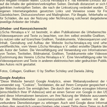
von illegalen Inhalten waren. LiScha Himalaya e.V. hat keinerlei Einfluss au
auf die Inhalte der gelinkten/verknüpften Seiten. Deshalb distanziert er sich 
gelinkten /verknüpften Seiten, die nach der Linksetzung verändert wurden. Di
eigenen Internetangebotes gesetzten Links und Verweise sowie für Fr
Gästebüchern, Diskussionsforen und Mailinglisten. Für illegale, fehlerhafte 
für Schäden, die aus der Nutzung oder Nichtnutzung solcherart dargebotener 
jeweilige Anbieter der Inhalte.
Urheber- und Kennzeichenrecht
LiScha Himalaya e.V. ist bestrebt, in allen Publikationen die Urheberrech
Videosequenzen und Texte zu beachten, von ihm selbst erstellte Grafiken
zu nutzen oder auf lizenzfreie Grafiken, Tondokumente, Videosequenzen und 
Inhalt, Gestaltung und Aufbau der Website lischa-himalaya.org sind urhe
veröffentlichte, vom Verein LiScha Himalaya e.V. selbst erstellte Objekte bl
als Autor der Seiten. Die Vervielfältigung und Verwendung von Information
von Texten, Textteilen, Bildmaterial, Grafiken, Tondokumente oder Videoseq
Zustimmung des Vereins LiScha Himalaya e.V.. Eine Vervielfältigung oder V
Videosequenzen und Texte in anderen elektronischen oder gedruckten Publik
des Autors nicht gestattet.
Fotos, Collagen, Grafiken: © by Steffen Schöley und Daniela Jährig
Google Analytics
"Diese Website benutzt Google Analytics, einen Webanalysedienst der G
verwendet sog. "Cookies", Textdateien, die auf Ihrem Computer gespeichert
der Website durch Sie ermöglichen. Die durch den Cookie erzeugten Informa
(einschließlich Ihrer IP-Adresse) wird an einen Server von Google in den U
wird diese Informationen benutzen, um Ihre Nutzung der Website auszuwerte
für die Websitebetreiber zusammenzustellen und um weitere mit der 
verbundene Dienstleistungen zu erbringen. Auch wird Google diese Informat
sofern dies gesetzlich vorgeschrieben oder soweit Dritte diese Daten im Auf