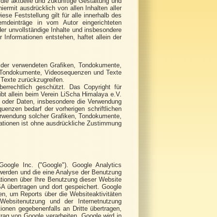
f die aktuelle und zukünftige Gestaltung und
hiermit ausdrücklich von allen Inhalten aller
ese Feststellung gilt für alle innerhalb des
emdeinträge in vom Autor eingerichteten
oder unvollständige Inhalte und insbesondere
Informationen entstehen, haftet allein der
te der verwendeten Grafiken, Tondokumente,
, Tondokumente, Videosequenzen und Texte
Texte zurückzugreifen.
berrechtlich geschützt. Das Copyright für
eibt allein beim Verein LiScha Himalaya e.V.
en oder Daten, insbesondere die Verwendung
uenzen bedarf der vorherigen schriftlichen
erwendung solcher Grafiken, Tondokumente,
ationen ist ohne ausdrückliche Zustimmung
oogle Inc. ("Google"). Google Analytics
 werden und die eine Analyse der Benutzung
tionen über Ihre Benutzung dieser Website
SA übertragen und dort gespeichert. Google
n, um Reports über die Websiteaktivitäten
Websitenutzung und der Internetnutzung
ionen gegebenenfalls an Dritte übertragen,
trag von Google verarbeiten. Google wird in