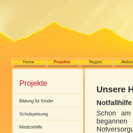
Home
Projekte
Region
Aktio
Projekte
Unsere H
Bildung für Kinder
Notfallhilf
Schon am 
Schulspeisung
begannen 
Medizinhilfe
Notversorg