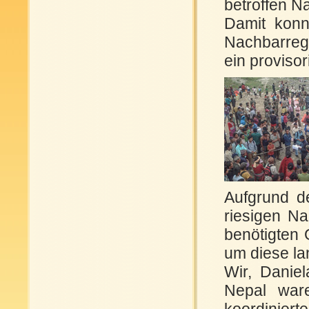
betroffen N
Damit konn
Nachbarreg
ein proviso
Aufgrund d
riesigen N
benötigten
um diese la
Wir, Danie
Nepal war
koordiniert