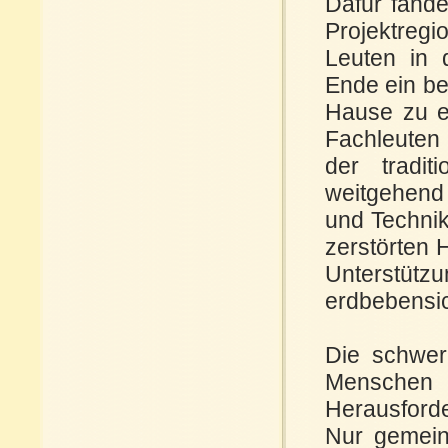
Dafür fand
Projektregi
Leuten in 
Ende ein be
Hause zu e
Fachleuten 
der tradit
weitgehend 
und Technik
zerstörten 
Unterstütz
erdbebensi
Die schwer
Menschen 
Herausford
Nur gemein