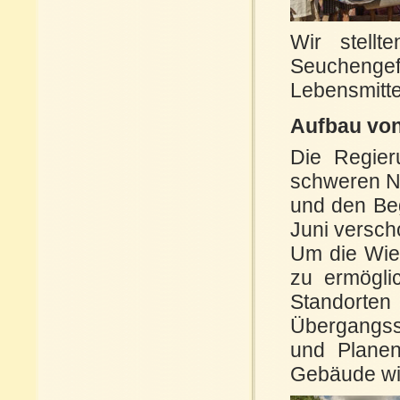
Wir stellt
Seuchengefa
Lebensmitte
Aufbau vo
Die Regier
schweren Na
und den Be
Juni versc
Um die Wie
zu ermögli
Standort
Übergangss
und Planen
Gebäude wie