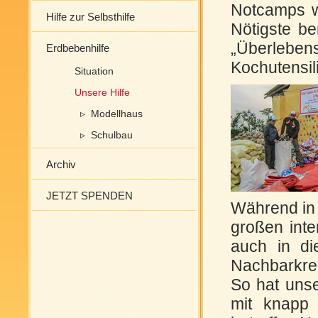
Notcamps w
Hilfe zur Selbsthilfe
Nötigste be
„Überleb
Erdbebenhilfe
Kochutensil
Situation
Unsere Hilfe
▹ Modellhaus
▹ Schulbau
Archiv
JETZT SPENDEN
Während in 
großen inte
auch in di
Nachbarkre
So hat uns
mit knapp 