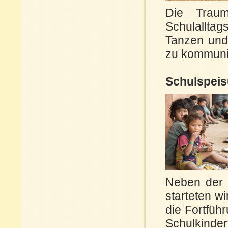
Die Trauma
Schulalltag
Tanzen und 
zu kommuniz
Schulspei
Neben der 
starteten w
die Fortfüh
Schulkinder