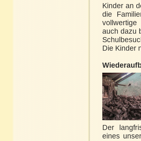
Kinder an d
die Famili
vollwertige
auch dazu b
Schulbesuch
Die Kinder 
Wiederaufb
Der langfr
eines unse