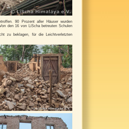
troffen. 90 Prozent aller Häuser wurden
. Von den 16 von LiScha betreuten Schulen
ht zu beklagen, für die Leichtverletzten