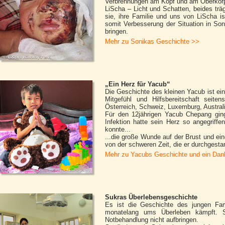
Verbrennungen am Kopf und am Oberkörp
LiScha – Licht und Schatten, beides trä
sie, ihre Familie und uns von LiScha i
somit Verbesserung der Situation in So
bringen.
Mehr zu Sonikas Geschichte >>
„Ein Herz für Yacub“
Die Geschichte des kleinen Yacub ist ei
Mitgefühl und Hilfsbereitschaft seit
Österreich, Schweiz, Luxemburg, Australi
Für den 12jährigen Yacub Chepang gin
Infektion hatte sein Herz so angegriffe
konnte...
...die große Wunde auf der Brust und ei
von der schweren Zeit, die er durchgesta
Mehr zu Yacubs Geschichte und ein Dank
Sukras Überlebensgeschichte
Es ist die Geschichte des jungen Fami
monatelang ums Überleben kämpft. Se
Notbehandlung nicht aufbringen.