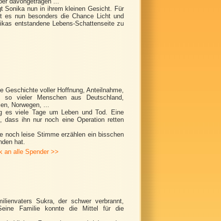
er davongetragen ...
gt Sonika nun in ihrem kleinen Gesicht. Für
st es nun besonders die Chance Licht und
nikas entstandene Lebens-Schattenseite zu
ne Geschichte voller Hoffnung, Anteilnahme,
ens so vieler Menschen aus Deutschland,
en, Norwegen, ...
g es viele Tage um Leben und Tod. Eine
n, dass ihn nur noch eine Operation retten
ne noch leise Stimme erzählen ein bisschen
nden hat.
 an alle Spender >>
lienvaters Sukra, der schwer verbrannt,
ine Familie konnte die Mittel für die