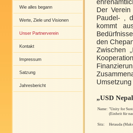
ehrenamtlic
Wie alles begann
Der Verein 
Paudel- , 
Werte, Ziele und Visionen
kommt aus
Bedürfnisse
Unser Partnerverein
den Chepan
Kontakt
Zwischen „
Kooperation
Impressum
Finanzieru
Satzung
Zusammenarb
Umsetzung d
Jahresbericht
„USD Nepal
Name:
"Unity for Sus
(Einheit für n
Sitz:
Hetauda (Makw