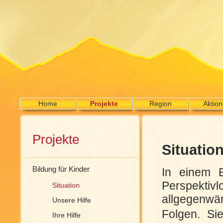
Home
Projekte
Region
Aktio
Projekte
Situatio
Bildung für Kinder
In einem E
Perspektiv
Situation
allgegenwär
Unsere Hilfe
Folgen. Si
Ihre Hilfe