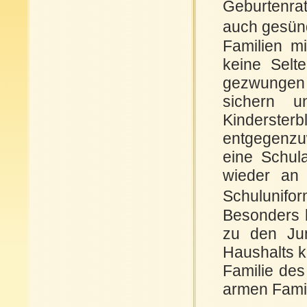
Geburtenrat
auch gesün
Familien mi
keine Selt
gezwungen 
sichern 
Kinderste
entgegenzu
eine Schul
wieder an 
Schulunifor
Besonders b
zu den Jun
Haushalts k
Familie des
armen Famili