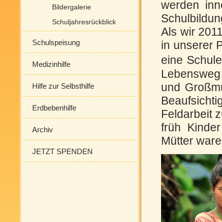
werden inne
Bildergalerie
Schulbildung
Schuljahresrückblick
Als wir 201
Schulspeisung
in unserer 
eine Schule
Medizinhilfe
Lebensweg f
und Großmüt
Hilfe zur Selbsthilfe
Beaufsicht
Erdbebenhilfe
Feldarbeit z
früh Kinde
Archiv
Mütter ware
JETZT SPENDEN