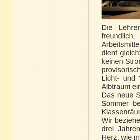
Die Lehrer
freundlich
Arbeitsmitt
dient gleic
keinen Stro
provisorisc
Licht- und 
Albtraum ei
Das neue S
Sommer bez
Klassenräum
Wir beziehe
drei Jahren
Herz, wie mi