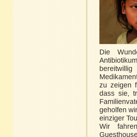
Die Wund
Antibiotik
bereitwil
Medikament
zu zeigen f
dass sie, t
Familienva
geholfen wi
einziger Tour
Wir fahre
Guesthouses