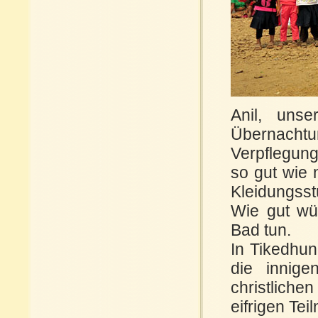
Anil, unse
Übernacht
Verpflegung
so gut wie 
Kleidungss
Wie gut wü
Bad tun.
In Tikedhun
die innige
christliche
eifrigen Tei