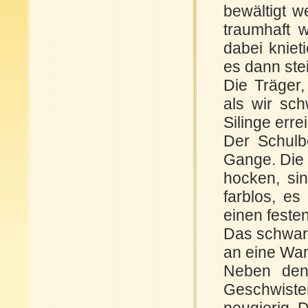
bewältigt w
traumhaft 
dabei kniet
es dann stei
Die Träger, 
als wir sc
Silinge erre
Der Schulbe
Gange. Die 
hocken, si
farblos, e
einen feste
Das schwarz
an eine Wan
Neben den 
Geschwister
neugierig. 