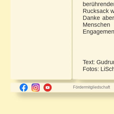
berührend
Rucksack w
Danke aber 
Menschen m
Engagement 
Text: Gudr
Fotos: LiSc
Fördermitgliedschaft