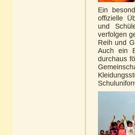
Ein besonde
offizielle
und Schül
verfolgen 
Reih und Gl
Auch ein E
durchaus fö
Gemeinschaf
Kleidungss
Schulunifor