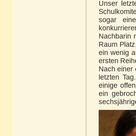
Unser letz
Schulkomite
sogar ein
konkurrier
Nachbarin n
Raum Platz.
ein wenig a
ersten Reih
Nach einer 
letzten Ta
einige offe
ein gebroc
sechsjährig