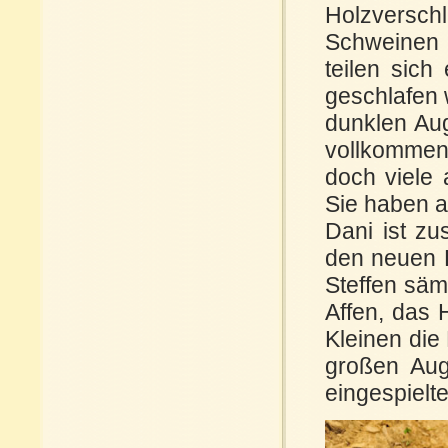
Holzversch
Schweinen 
teilen sich
geschlafen w
dunklen Au
vollkommen 
doch viele 
Sie haben a
Dani ist zu
den neuen P
Steffen säm
Affen, das 
Kleinen die
großen Auge
eingespielt