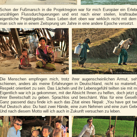
Schon der Fußmarsch in die Projektregion war für mich Europäer ein Erlebn
unzähligen Flussdurchquerungen und erst nach einer steilen, kraftraub
eigentliche Projektgebiet. Dass Leben dort oben war wirklich nicht mit dem 
man sich wie in einem Zeitsprung um Jahre in eine andere Epoche versetzt.
Die Menschen empfingen mich, trotz ihrer augenscheinlichen Armut, seh
schienen, anders als meine Erfahrungen in Deutschland, nicht so materie
Respekt orientiert zu sein. Das Lächeln und ihr Lebensgefühl teilten sie mit mi
Eigentlich war ich ja gekommen, mit der Absicht Ihnen zu helfen, doch jetzt
ihrer Bereitschaft zu geben. Sprachlos und beschämt. Was für eine Gesells
Ganz passend dazu finde ich auch das Zitat eines Nepali: „You have got two 
Auf Deutsch also: Du hast zwei Hände, eine zum Nehmen und eine zum Geb
Und nach diesem Motto will ich auch in Zukunft versuchen zu leben.