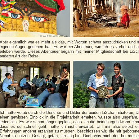
Aber eigentlich war es mehr als das, mit Worten schwer auszudrücken und nur
eigenen Augen gesehen hat. Es war ein Abenteuer, wie ich es vorher und au
erleben werde. Dieses Abenteuer begann mit meiner Mitgliedschaft bei LiScha
anderen Art der Reise.
Ich hatte vorab durch die Berichte und Bilder der beiden LiScha-Initiatoren, D
einen gewissen Einblick in die Projektarbeit erhalten, wusste also ungefäh
jedenfalls. Es war schon länger geplant, dass ich die beiden irgendwann ein
dass es so schnell geht, hätte ich nicht erwartet. Um mir also selbst 
Erfahrungen anderer erzählen zu müssen, beschlossen wir, die mir geboten
Nepal zu nutzen. Gesagt, getan, ich flog hin. Doch was mich dort bei mein