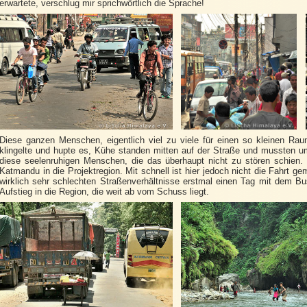
erwartete, verschlug mir sprichwörtlich die Sprache!
Diese ganzen Menschen, eigentlich viel zu viele für einen so kleinen Ra
klingelte und hupte es, Kühe standen mitten auf der Straße und mussten u
diese seelenruhigen Menschen, die das überhaupt nicht zu stören schien. 
Katmandu in die Projektregion. Mit schnell ist hier jedoch nicht die Fahrt ge
wirklich sehr schlechten Straßenverhältnisse erstmal einen Tag mit dem B
Aufstieg in die Region, die weit ab vom Schuss liegt.