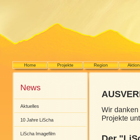
Home
Projekte
Region
Aktio
News
AUSVER
Aktuelles
Wir danken 
Projekte unt
10 Jahre LiScha
LiScha Imagefilm
Der "LiS